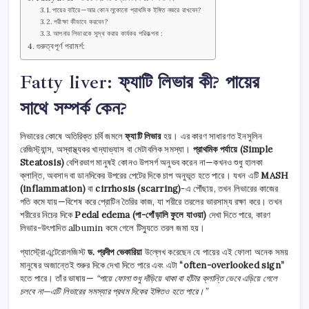
পায়ের বাইরে—আর কোন লুকোনো প্রাথমিক ইঙ্গিত নজরে রাখবেন?
পরীক্ষা কীভাবে করবেন?
আপনার লিভারকে সুস্থ করার কার্যকর পরিকল্পনা :
গুরুত্বপূর্ণ পরামর্শ:
Fatty liver: ফ্যাটি লিভার কী? পায়ের
সাথে সম্পর্ক কেন?
লিভারের কোষে অতিরিক্ত চর্বি জমলে
ফ্যাটি লিভার
হয়। এর কারণ সাধারণত ইনসুলিন
রেজিস্ট্যান্স, অস্বাস্থ্যকর খাদ্যাভ্যাস বা মেটাবলিক সমস্যা।
প্রাথমিক পর্যায়ে (Simple
Steatosis)
বেশিরভাগ মানুষই কোনও উপসর্গ অনুভব করেন না—কখনও শুধু হালকা
ক্লান্তি, অবসাদ বা ডানদিকের উপরের পেটের দিকে চাপ অনুভূত হতে পারে। যখন এটি
MASH
(inflammation)
বা
cirrhosis (scarring)
-এ পৌঁছায়, তখন লিভারের কাজের
গতি কমে যায়—বিশেষ করে প্রোটিন তৈরির কাজ, যা শরীরে তরলের ভারসাম্য রক্ষা করে। তখন
শরীরের নিচের দিকে
Pedal edema (পা-গোঁড়ালি ফুলে যাওয়া)
দেখা দিতে পারে, কারণ
লিভার-উৎপাদিত albumin কমে গেলে টিস্যুতে তরল জমা হয়।
গ্যাস্ট্রোএন্টেরোলজিস্ট
ড. প্রদীপ ভেকারিয়া
উল্লেখ করেছেন যে পায়ের এই ফোলা অনেক সময়
মানুষের অজান্তেই শুরুর দিকে দেখা দিতে পারে এবং এটা
“often-overlooked sign”
হতে পারে। তাঁর ভাষায়—
“পায়ে ফোলা শুধু দাঁড়িয়ে থাকা বা হাঁটার ক্লান্তি ভেবে এড়িয়ে গেলে
চলবে না—এটি লিভারের সমস্যার প্রথম দিকের ইঙ্গিতও হতে পারে।”