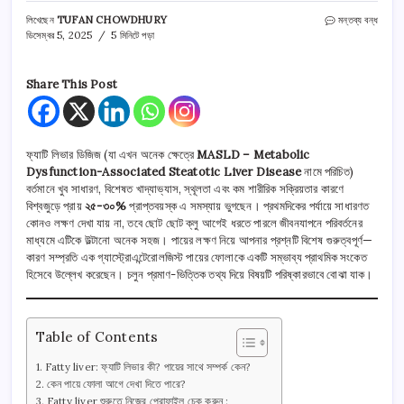
Early
লিখেছেন
TUFAN CHOWDHURY
মন্তব্য বন্ধ
fatty
ডিসেম্বর 5, 2025
5 মিনিটে পড়া
liver
symptom:
ফ্যাটি
Share This Post
লিভারের
লক্ষণ
তে
ফ্যাটি লিভার ডিজিজ (যা এখন অনেক ক্ষেত্রে
MASLD – Metabolic
Dysfunction-Associated Steatotic Liver Disease
নামে পরিচিত)
বর্তমানে খুব সাধারণ, বিশেষত খাদ্যাভ্যাস, স্থূলতা এবং কম শারীরিক সক্রিয়তার কারণে
বিশ্বজুড়ে প্রায়
২৫-৩০%
প্রাপ্তবয়স্ক এ সমস্যায় ভুগছেন। প্রথমদিকের পর্যায়ে সাধারণত
কোনও লক্ষণ দেখা যায় না, তবে ছোট ছোট ক্লু আগেই ধরতে পারলে জীবনযাপনে পরিবর্তনের
মাধ্যমে এটিকে উল্টানো অনেক সহজ। পায়ের লক্ষণ নিয়ে আপনার প্রশ্নটি বিশেষ গুরুত্বপূর্ণ—
কারণ সম্প্রতি এক গ্যাস্ট্রোএন্টেরোলজিস্ট পায়ের ফোলাকে একটি সম্ভাব্য প্রাথমিক সংকেত
হিসেবে উল্লেখ করেছেন। চলুন প্রমাণ-ভিত্তিক তথ্য দিয়ে বিষয়টি পরিষ্কারভাবে বোঝা যাক।
Table of Contents
Fatty liver: ফ্যাটি লিভার কী? পায়ের সাথে সম্পর্ক কেন?
কেন পায়ে ফোলা আগে দেখা দিতে পারে?
Fatty liver শুরুতে নিজের প্রোফাইল চেক করুন :