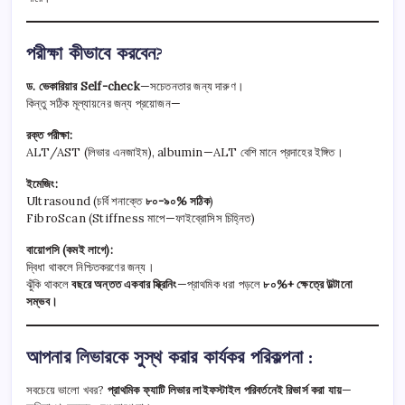
পরীক্ষা কীভাবে করবেন?
ড. ভেকারিয়ার Self-check
—সচেতনতার জন্য দারুণ।
কিন্তু সঠিক মূল্যায়নের জন্য প্রয়োজন—
রক্ত পরীক্ষা:
ALT/AST (লিভার এনজাইম), albumin—ALT বেশি মানে প্রদাহের ইঙ্গিত।
ইমেজিং:
Ultrasound (চর্বি শনাক্তে
৮০-৯০% সঠিক
)
FibroScan (Stiffness মাপে—ফাইব্রোসিস চিহ্নিত)
বায়োপসি (কমই লাগে):
দ্বিধা থাকলে নিশ্চিতকরণের জন্য।
ঝুঁকি থাকলে
বছরে অন্তত একবার স্ক্রিনিং
—প্রাথমিক ধরা পড়লে
৮০%+ ক্ষেত্রে উল্টানো
সম্ভব।
আপনার লিভারকে সুস্থ করার কার্যকর পরিকল্পনা :
সবচেয়ে ভালো খবর?
প্রাথমিক ফ্যাটি লিভার লাইফস্টাইল পরিবর্তনেই রিভার্স করা যায়
—