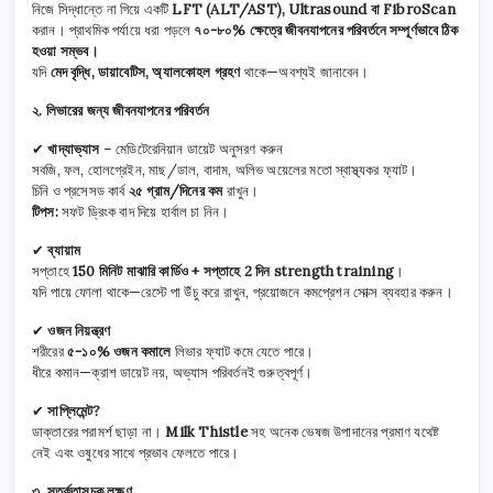
নিজে সিদ্ধান্তে না গিয়ে একটি
LFT (ALT/AST), Ultrasound বা FibroScan
করান। প্রাথমিক পর্যায়ে ধরা পড়লে
৭০-৮০% ক্ষেত্রে জীবনযাপনের পরিবর্তনে সম্পূর্ণভাবে ঠিক
হওয়া সম্ভব।
যদি
মেদ বৃদ্ধি, ডায়াবেটিস, অ্যালকোহল গ্রহণ
থাকে—অবশ্যই জানাবেন।
২. লিভারের জন্য জীবনযাপনের পরিবর্তন
✔
খাদ্যাভ্যাস
– মেডিটেরেনিয়ান ডায়েট অনুসরণ করুন
সবজি, ফল, হোলগ্রেইন, মাছ/ডাল, বাদাম, অলিভ অয়েলের মতো স্বাস্থ্যকর ফ্যাট।
চিনি ও প্রসেসড কার্ব
২৫ গ্রাম/দিনের কম
রাখুন।
টিপস:
সফট ড্রিংক বাদ দিয়ে হার্বাল চা নিন।
✔
ব্যায়াম
সপ্তাহে
150 মিনিট মাঝারি কার্ডিও + সপ্তাহে 2 দিন strength training
।
যদি পায়ে ফোলা থাকে—রেস্টে পা উঁচু করে রাখুন, প্রয়োজনে কমপ্রেশন সোক্স ব্যবহার করুন।
✔
ওজন নিয়ন্ত্রণ
শরীরের
৫-১০% ওজন কমালে
লিভার ফ্যাট কমে যেতে পারে।
ধীরে কমান—ক্রাশ ডায়েট নয়, অভ্যাস পরিবর্তনই গুরুত্বপূর্ণ।
✔
সাপ্লিমেন্ট?
ডাক্তারের পরামর্শ ছাড়া না।
Milk Thistle
সহ অনেক ভেষজ উপাদানের প্রমাণ যথেষ্ট
নেই এবং ওষুধের সাথে প্রভাব ফেলতে পারে।
৩. সতর্কতাসূচক লক্ষণ