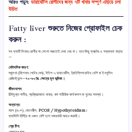
আরও পড়ুন:
ডায়াবেটিস রোগীদের জন্য ৭টি খাবার সম্পূর্ণ এড়িয়ে চলা
উচিত
Fatty liver শুরুতে নিজের প্রোফাইল চেক
করুন :
সব ফ্যাটি লিভার রোগীর পা ফোলা শুরুতেই দেখা দেয় না। তবে কিছু ফ্যাক্টর এ সম্ভাবনা বাড়ায়
—
মেটাবলিক কারণ:
স্থূলতা (বিশেষত পেটের মেদ), টাইপ-২ ডায়াবেটিস, ট্রাইগ্লিসারাইড বেশি বা ইনসুলিন
রেজিস্ট্যান্স—
৭০-৮০% ক্ষেত্রে মূল ভূমিকা।
জীবনযাপন:
চিনিযুক্ত পানীয়, প্রক্রিয়াজাত খাবার, কম শারীরিক কার্যকলাপ বা ঘুমের সমস্যা।
অন্যান্য:
বয়স (৪০+), জেনেটিক্স,
PCOS / Hypothyroidism
।
ফ্যামিলি হিস্ট্রি বা ওজন বেশি হলে নজরদারি আরও জরুরি।
প্রো টিপ:
কোমরের মাপ