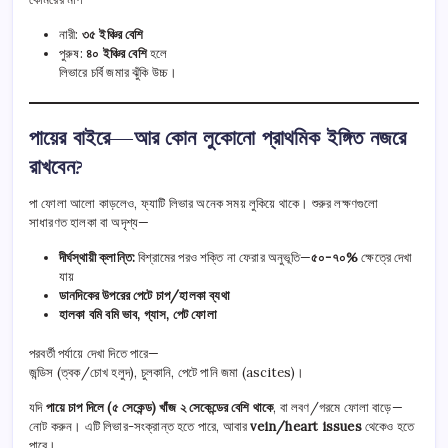
নারী:
৩৫ ইঞ্চির বেশি
পুরুষ:
৪০ ইঞ্চির বেশি
হলে
লিভারে চর্বি জমার ঝুঁকি উচ্চ।
পায়ের বাইরে—আর কোন লুকোনো প্রাথমিক ইঙ্গিত নজরে
রাখবেন?
পা ফোলা আলো কাড়লেও, ফ্যাটি লিভার অনেক সময় লুকিয়ে থাকে। শুরুর লক্ষণগুলো
সাধারণত হালকা বা অদৃশ্য—
দীর্ঘস্থায়ী ক্লান্তি:
বিশ্রামের পরও শক্তি না ফেরার অনুভূতি—
৫০-৭০%
ক্ষেত্রে দেখা
যায়
ডানদিকের উপরের পেটে চাপ/হালকা ব্যথা
হালকা বমি বমি ভাব, গ্যাস, পেট ফোলা
পরবর্তী পর্যায়ে দেখা দিতে পারে—
জন্ডিস (ত্বক/চোখ হলুদ), চুলকানি, পেটে পানি জমা (ascites)।
যদি
পায়ে চাপ দিলে (৫ সেকেন্ড) খাঁজ ২ সেকেন্ডের বেশি থাকে
, বা লবণ/গরমে ফোলা বাড়ে—
নোট করুন। এটি লিভার-সংক্রান্ত হতে পারে, আবার
vein/heart issues
থেকেও হতে
পারে।