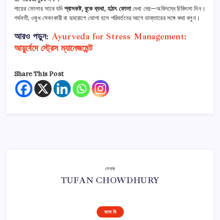
পায়ের ফোলার সাথে যদি
শ্বাসকষ্ট, বুকে ব্যথা, হঠাৎ ফোলা
দেখা দেয়—অবিলম্বে চিকিৎসা নিন।
গর্ভবতী, ওষুধ সেবনকারী বা হৃদরোগে ভোগা হলে পরিবর্তনের আগে ডাক্তারের সঙ্গে কথা বলুন।
আরও পড়ুন:
Ayurveda for Stress Management:
আয়ুর্বেদে স্ট্রেস ম্যানেজমেন্ট
Share This Post
লেখক
TUFAN CHOWDHURY
ফলো মি