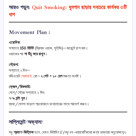
আরও পড়ুন:
Quit Smoking: ধূমপান ছাড়ার সবচেয়ে কার্যকর ৩টি
ধাপ
Movement Plan :
এরোবিক:
সপ্তাহে
150 মিনিট
(ব্রিস্ক ওয়াক, সুইমিং)—জয়েন্টে চাপ কম।
ওয়াকের পর
পা উঁচু করে রাখুন
।
স্ট্রেংথ:
সপ্তাহে ২ দিন—
বডিওয়েট
স্কোয়াট
, রো—
২ সেট × ১০ রেপ
শুরুতে যথেষ্ট।
ফ্লেক্স/রিকভারি:
যোগ/স্ট্রেচ সপ্তাহে ২ দিন;
৭-৯ ঘন্টা ঘুম।
ব্যথা/ফোলা বাড়লে প্রয়োজনে ডাক্তারের সাথে পরামর্শ করুন।
সাপ্লিমেন্ট/অভ্যাস?
শুধু
প্রমাণ-ভিত্তিক
হলে, যেমন
ভিটামিন E (শুধু নন-ডায়াবেটিকদের জন্য ডাক্তার অনুমোদনে)
।