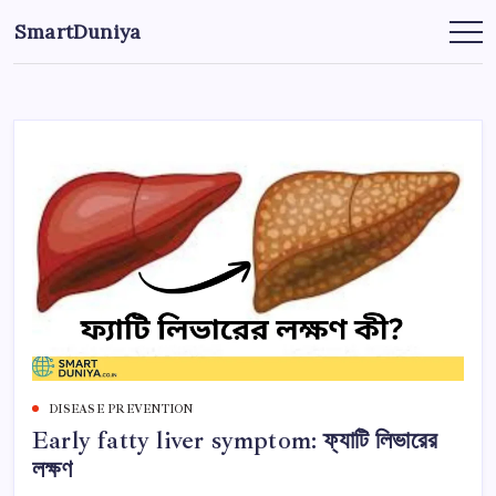
এড়িয়ে
SmartDuniya
লেখায়
Be
Smart
যান
&
Happy
Life
with
health
&
fitness
tips.
DISEASE PREVENTION
Early fatty liver symptom: ফ্যাটি লিভারের
লক্ষণ