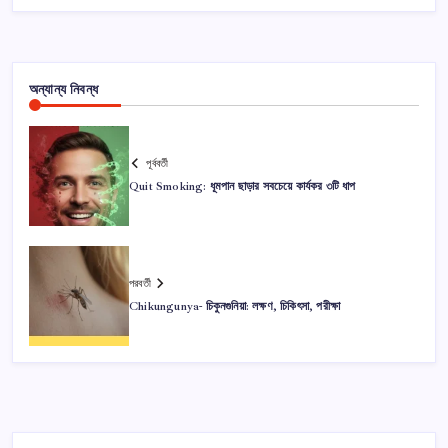
অন্যান্য নিবন্ধ
পূর্ববর্তী
Quit Smoking: ধূমপান ছাড়ার সবচেয়ে কার্যকর ৩টি ধাপ
পরবর্তী
Chikungunya- চিকুনগুনিয়া: লক্ষণ, চিকিৎসা, পরীক্ষা