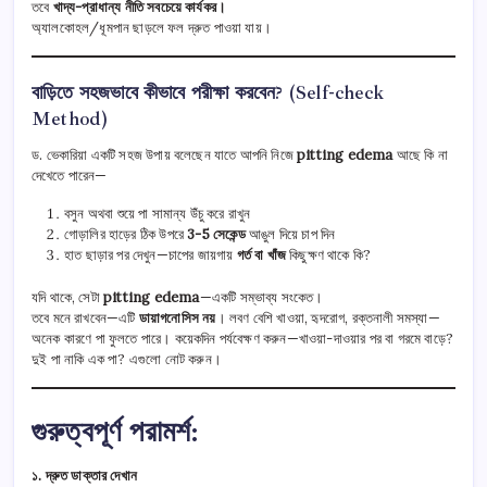
তবে
খাদ্য-প্রাধান্য নীতি সবচেয়ে কার্যকর।
অ্যালকোহল/ধূমপান ছাড়লে ফল দ্রুত পাওয়া যায়।
বাড়িতে সহজভাবে কীভাবে পরীক্ষা করবেন? (Self-check
Method)
ড. ভেকারিয়া একটি সহজ উপায় বলেছেন যাতে আপনি নিজে
pitting edema
আছে কি না
দেখেতে পারেন—
বসুন অথবা শুয়ে পা সামান্য উঁচু করে রাখুন
গোড়ালির হাড়ের ঠিক উপরে
3-5 সেকেন্ড
আঙুল দিয়ে চাপ দিন
হাত ছাড়ার পর দেখুন—চাপের জায়গায়
গর্ত বা খাঁজ
কিছুক্ষণ থাকে কি?
যদি থাকে, সেটা
pitting edema
—একটি সম্ভাব্য সংকেত।
তবে মনে রাখবেন—এটি
ডায়াগনোসিস নয়
। লবণ বেশি খাওয়া, হৃদরোগ, রক্তনালী সমস্যা—
অনেক কারণে পা ফুলতে পারে। কয়েকদিন পর্যবেক্ষণ করুন—খাওয়া-দাওয়ার পর বা গরমে বাড়ে?
দুই পা নাকি এক পা? এগুলো নোট করুন।
গুরুত্বপূর্ণ পরামর্শ:
১. দ্রুত ডাক্তার দেখান