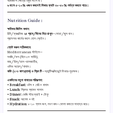
অধিকাংশ ক্ষেত্রে ওষুধ লাগে না।
৬ মাসে ৫-১০% ওজন কমলেই লিভার ফ্যাট ৩০-৫০% পর্যন্ত কমতে পারে।
Nutrition Guide :
ক্ষতিকর জিনিস কমান:
চিনি/ফ্রুক্টোজ
২৫ গ্রাম/দিনের নিচে রাখুন
—সোডা/জুস বাদ।
প্রসেসড কার্বের বদলে হোল গ্রেইন।
প্লেট ভরুন সঠিকভাবে:
Mediterranean স্টাইলে—
সবজি/ফল (দিনে ৫+ সার্ভিং),
মাছ/ডিম/ডাল-ডালজাতীয়,
ওলিভ অয়েল/বাদাম।
কফি (২-৩ কাপ ব্ল্যাক) ও গ্রিন টি
—অ্যান্টিঅক্সিডেন্টে লিভার-সুরক্ষক।
একদিনের নমুনা খাবারের পরিকল্পনা:
•
Breakfast:
ওটস + বেরি + বাদাম
•
Lunch:
গ্রিলড স্যামন সালাদ
•
Dinner:
ভেজি স্টার ফ্রাই + টোফু
•
Snack:
আপেল + দই
•
Hydration:
৮-১০ গ্লাস জল, লবণ কম—ফোলা কমাতে সাহায্য করে।