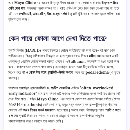
তবে
Mayo Clinic
সহ অনেক বিশ্বস্ত উৎস জানায়—পা ফোলা সাধারণত
উন্নত পর্যায়ে
বেশি দেখা যায়
, সবসময় প্রথম লক্ষণ নয়। তাই এটি একা দেখে সিদ্ধান্ত নেওয়া যায় না, তবে
যদি সঙ্গে
পেটের চর্বি, ডায়াবেটিস, উচ্চ রক্তে শর্করা
ইত্যাদি ঝুঁকি থাকে, তাহলে দ্রুত পরীক্ষা করা
বুদ্ধিমানের কাজ।
কেন পায়ে ফোলা আগে দেখা দিতে পারে?
ফ্যাটি লিভার (MASLD) শুরুতে লিভারের কোষে অতিরিক্ত চর্বি জমা হলেও তা সাধারণত
ক্ষতিকর নয়। কিন্তু সঠিকভাবে নিয়ন্ত্রণ না হলে প্রদাহ বেড়ে লিভার
albumin
নামক একটি
গুরুত্বপূর্ণ প্রোটিন তৈরির ক্ষমতা কমিয়ে ফেলে। এই albumin অনেকটা স্পঞ্জের মতো কাজ
করে—রক্তের তরল ভেতরে ধরে রাখে। এর মাত্রা কমলে তরল টিস্যুর দিকে বেরিয়ে আসে,
বিশেষ করে
পা ও গোড়ালির মতো গ্র্যাভিটি-নির্ভর অংশে
, ফলে হয়
pedal edema
(পা ফুলে
যাওয়া)।
ভারতের গ্যাস্ট্রোএন্টেরোলজিস্ট
ড. প্রদীপ ভেকারিয়া
এটিকে
“often-overlooked
early indicator”
বলেছেন, কারণ এটি কখনও কখনও লিভারের ব্যথা স্পষ্ট হওয়ার আগেই
দেখা দিতে পারে। যদিও
Mayo Clinic
–এর মতে পা ফোলা সাধারণত উন্নত পর্যায়ে (যেমন
MASH বা cirrhosis) বেশি দেখা যায়, তবুও নতুন গবেষণা বলছে—ঝুঁকিপূর্ণ ব্যক্তিদের
ক্ষেত্রে এটি
শুরুর দিকের সতর্ক সংকেত
ও হতে পারে। মজার তথ্য: বিশ্বজুড়ে প্রায়
প্রতি ৩ জনে
১ জনের
ফ্যাটি লিভারের কোনো না কোনো মাত্রা থাকতে পারে—বিশেষত আধুনিক
খাদ্যাভ্যাসের কারণে ভারতে হার আরও বেশি।