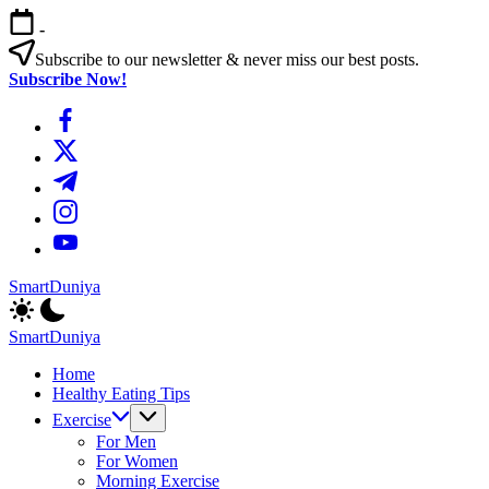
এড়িয়ে
-
লেখায়
যান
Subscribe to our newsletter & never miss our best posts.
Subscribe Now!
https://www.facebook.com/
https://twitter.com/
https://t.me/
https://www.instagram.com/
https://youtube.com/
SmartDuniya
Be
Smart
SmartDuniya
&
Be
Happy
Home
Smart
Life
Healthy Eating Tips
&
with
Happy
Exercise
health
Life
For Men
&
with
For Women
fitness
health
Morning Exercise
tips.