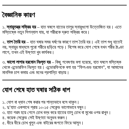
বৈজ্ঞানিক কারণ
১.
স্নায়ুতন্ত্র সক্রিয় হয়
– হাত ঘষলে হাতের তালুর স্নায়ুগুলো উত্তেজিত হয়। এতে
মস্তিষ্কে নতুন সিগন্যাল যায়, যা শরীরকে দ্রুত সক্রিয় করে।
২.
তাপ তৈরি হয়
– হাত ঘষার সময় ঘর্ষণের কারণে তাপ তৈরি হয়। এই তাপ শুধু হাতেই
নয়, স্নায়ুর মাধ্যমে পুরো শরীরে ছড়িয়ে পড়ে। বিশেষ করে যোগ শেষে যখন শরীর ঠাণ্ডা
লাগে, তখন এই উষ্ণতা খুব কার্যকর।
৩.
ভালো লাগার হরমোন নিঃসৃত হয়
– কিছু গবেষণায় বলা হয়েছে, হাত ঘষলে মস্তিষ্ক
থেকে এন্ডোরফিন নিঃসৃত হয়। এন্ডোরফিনকে বলা হয় “ফিল-গুড হরমোন”, যা আমাদের
মানসিক চাপ কমায় এবং মনের প্রশান্তি বাড়ায়।
যোগ শেষে হাত ঘষার সঠিক ধাপ
১. যোগ বা ধ্যান শেষ করার পর শান্তভাবে বসে থাকুন।
২. দু’হাত একসাথে প্রায় ১০-১৫ সেকেন্ড ভালোভাবে ঘষুন।
৩. হাত গরম হয়ে গেলে চোখ বন্ধ করে হাতের তালু চোখ বা মুখের ওপর রাখুন।
৪. কয়েক সেকেন্ড সেই উষ্ণতা অনুভব করুন।
৫. ধীরে ধীরে চোখ খুলুন এবং বাইরের জগতে ফিরে আসুন।