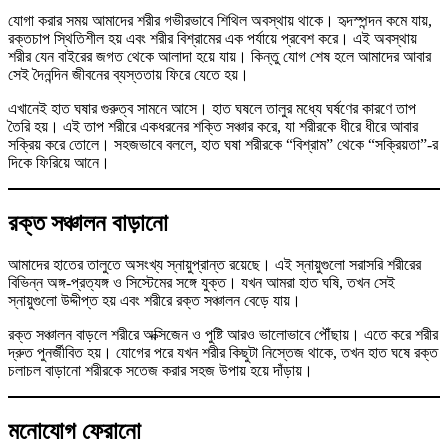
যোগা করার সময় আমাদের শরীর গভীরভাবে শিথিল অবস্থায় থাকে। হৃদস্পন্দন কমে যায়,
রক্তচাপ স্থিতিশীল হয় এবং শরীর বিশ্রামের এক পর্যায়ে প্রবেশ করে। এই অবস্থায়
শরীর যেন বাইরের জগত থেকে আলাদা হয়ে যায়। কিন্তু যোগ শেষ হলে আমাদের আবার
সেই দৈনন্দিন জীবনের ব্যস্ততায় ফিরে যেতে হয়।
এখানেই হাত ঘষার গুরুত্ব সামনে আসে। হাত ঘষলে তালুর মধ্যে ঘর্ষণের কারণে তাপ
তৈরি হয়। এই তাপ শরীরে একধরনের শক্তি সঞ্চার করে, যা শরীরকে ধীরে ধীরে আবার
সক্রিয় করে তোলে। সহজভাবে বললে, হাত ঘষা শরীরকে “বিশ্রাম” থেকে “সক্রিয়তা”-র
দিকে ফিরিয়ে আনে।
রক্ত সঞ্চালন বাড়ানো
আমাদের হাতের তালুতে অসংখ্য স্নায়ুপ্রান্ত রয়েছে। এই স্নায়ুগুলো সরাসরি শরীরের
বিভিন্ন অঙ্গ-প্রত্যঙ্গ ও সিস্টেমের সঙ্গে যুক্ত। যখন আমরা হাত ঘষি, তখন সেই
স্নায়ুগুলো উদ্দীপ্ত হয় এবং শরীরে রক্ত সঞ্চালন বেড়ে যায়।
রক্ত সঞ্চালন বাড়লে শরীরে অক্সিজেন ও পুষ্টি আরও ভালোভাবে পৌঁছায়। এতে করে শরীর
দ্রুত পুনর্জীবিত হয়। যোগের পরে যখন শরীর কিছুটা নিস্তেজ থাকে, তখন হাত ঘষে রক্ত
চলাচল বাড়ানো শরীরকে সতেজ করার সহজ উপায় হয়ে দাঁড়ায়।
মনোযোগ ফেরানো