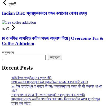
পূর্ববর্তী
Indian Diet: স্বাস্থ্যকরভাবে ওজন কমানোর গোপন রহস্য
পরবর্তী
চা ও কফির আসক্তি কাটান সহজ অভ্যাস দিয়ে | Overcome Tea &
Coffee Addiction
অনুসন্ধান
অনুসন্ধান
Recent Posts
অতিরিক্ত হস্তমৈথুনের কুফল কী?
মাসে কতবার হস্তমৈথুন করা স্বাভাবিক? কতবার করলে ক্ষতি হয় না
১৫ দিন হস্তমৈথুন না করলে কী হয়? হস্তমৈথুন না করলে কী কী উপকার পাওয়া
যায়?
স্বপ্নদোষ না হওয়া কি কোনো সমস্যা? স্বপ্নদোষ না হলে ক্ষতি
হস্তমৈথুন ছেড়ে কতদিন পরে বিয়ে করা যায়? বিয়ের কতদিন আগে হস্তমৈথুন
ত্যাগ করা উচিত