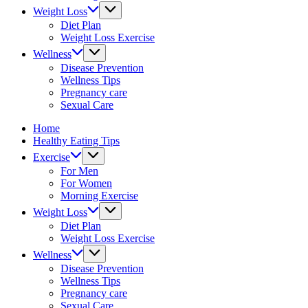
&
Weight Loss
fitness
Diet Plan
tips.
Weight Loss Exercise
Wellness
Disease Prevention
Wellness Tips
Pregnancy care
Sexual Care
Home
Healthy Eating Tips
Exercise
For Men
For Women
Morning Exercise
Weight Loss
Diet Plan
Weight Loss Exercise
Wellness
Disease Prevention
Wellness Tips
Pregnancy care
Sexual Care