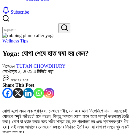
Subscribe
বন্ধ
খুঁজুন
করুন
খুঁজুন
Wellness Tips
Yoga: যোগা শেষে হাত ঘষা হয় কেন?
লিখেছেন
TUFAN CHOWDHURY
সেপ্টেম্বর 2, 2025
4 মিনিটে পড়া
Yoga:
মন্তব্য বন্ধ
যোগা
Share This Post
শেষে
হাত
ঘষা
হয়
কেন?
যোগা হলো এমন এক প্রক্রিয়া, যেখানে শরীর, মন আর আত্মা মিলেমিশে যায়। অনেকেই
তে
যোগকে শুধুই শরীরচর্চা মনে করেন, কিন্তু আসলে যোগা মানে হলো সম্পূর্ণ ভারসাম্য তৈরি
করা। যোগ বা ধ্যান করার সময় শরীর শান্ত হয়, মন প্রশান্ত হয় এবং শ্বাসপ্রশ্বাস ধীর
হয়। এই সময় আমাদের ভেতরে একধরনের স্থিরতা তৈরি হয়, যা সাধারণ সময়ে খুব একটা
পাওয়া যায় না।