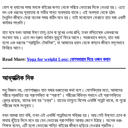
যোগ বা ধ্যানের সময় মনকে বাইরের জগত থেকে সরিয়ে ভেতরের দিকে নেওয়া হয়। এতে
মন এক ধরনের শূন্যতায় বা গভীর শান্ত অবস্থায় থাকে। এই অবস্থা থেকে হঠাৎ
দৈনন্দিন জীবনে ফেরা অনেক সময় কঠিন মনে হয়। তাই মনোযোগ ফেরাতে হাত ঘষা একটি
কার্যকর পদ্ধতি।
হাত ঘষে যখন আমরা উষ্ণ তালু চোখ বা মুখের ওপর রাখি, তখন মস্তিষ্কে একধরনের
সংকেত যায়। এতে মন দ্রুত বর্তমান মুহূর্তে ফিরে আসে। সহজভাবে বললে, হাত ঘষা
হলো এক ধরনের “গ্রাউন্ডিং টেকনিক”, যা আমাদের ধ্যান থেকে বাস্তব জীবনে মসৃণভাবে
ফিরিয়ে আনে।
Read More:
Yoga for weight Loss: যোগব্যায়াম দিয়ে ওজন কমান
আধ্যাত্মিক দিক
শুধু বিজ্ঞান নয়, যোগশাস্ত্রও হাত ঘষার গুরুত্বের কথা বলে। যোগবিদ্যার মতে, আমাদের
শরীরে প্রবাহিত হয় প্রাণশক্তি বা “প্রাণা”। শরীরের বিভিন্ন স্থানে এই প্রাণশক্তির
কেন্দ্র রয়েছে, যাদের বলা হয় “চক্র”। হাতের তালুতে বিশেষ এনার্জি পয়েন্ট থাকে, যা পুরো
শরীরের সঙ্গে সংযুক্ত।
যখন আমরা হাত ঘষি, তখন এই এনার্জি পয়েন্টগুলো সক্রিয় হয়। আর সেই উষ্ণতা চোখ বা
মাথায় ছুঁইয়ে দিলে মনে হয় যেন ভেতরের প্রাণশক্তি আবার জেগে উঠছে। অনেক গুরু-
শিক্ষক বলেন, এটি হলো ভেতরের শান্তি বাইরের জীবনে ছড়িয়ে দেওয়ার প্রতীক।