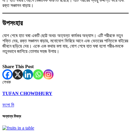
না। হাত ঘষার পেছনে বৈজ্ঞানিক কারণও রয়েছে। এটি শরীরের স্নায়ু উদ্দীপ্ত করে এবং
রক্ত সঞ্চালন বাড়ায়।
উপসংহার
যোগ শেষে হাত ঘষা একটি ছোট্ট অথচ অত্যন্ত কার্যকর অভ্যাস। এটি শরীরকে নতুন
শক্তি দেয়, রক্ত সঞ্চালন বাড়ায়, মনোযোগ ফিরিয়ে আনে এবং ভেতরের শান্তিকে বাইরের
জীবনে ছড়িয়ে দেয়। একে এক কথায় বলা যায়, যোগ শেষে হাত ঘষা হলো শরীর-মনকে
নতুনভাবে জাগিয়ে তোলার সহজ উপায়।
Share This Post
লেখক
TUFAN CHOWDHURY
ফলো মি
অন্যান্য নিবন্ধ