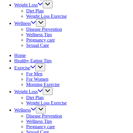
&
Weight Loss
fitness
Diet Plan
tips.
Weight Loss Exercise
Wellness
Disease Prevention
Wellness Tips
Pregnancy care
Sexual Care
Home
Healthy Eating Tips
Exercise
For Men
For Women
Morning Exercise
Weight Loss
Diet Plan
Weight Loss Exercise
Wellness
Disease Prevention
Wellness Tips
Pregnancy care
Sexual Care