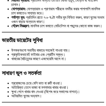
নিয়মিত ব্যায়াম:
প্রতিদিন অন্তত ৩০-৪০ মিনিট হাঁটুন, দৌড়ান বা সাইকেল
চালান।
যোগব্যায়াম:
যোগব্যায়াম ও প্রাণায়াম শরীরকে নমনীয় করার পাশাপাশি মানসিক
চাপ কমাতেও সাহায্য করে।
পর্যাপ্ত ঘুম:
প্রতিদিন রাতে ৭-৮ ঘণ্টা গভীর ঘুম নিশ্চিত করুন, কারণ ঘুমের অভাব
ওজন বাড়ার অন্যতম কারণ।
স্ট্রেস নিয়ন্ত্রণ:
মানসিক চাপ কমাতে মেডিটেশন বা পছন্দের কোনো কাজ করুন।
ভারতীয় ডায়েটের সুবিধা
উপকরণগুলো স্থানীয় বাজারে সহজেই পাওয়া যায়।
প্রাকৃতিকভাবেই ফাইবার এবং প্রোটিন সমৃদ্ধ।
খাবারের বৈচিত্র্যের কারণে একঘেয়েমি আসে না।
সাধারণ ভুল ও সতর্কতা
প্রয়োজনের চেয়ে বেশি ভাত বা রুটি খাওয়া।
অতিরিক্ত তেলে ভাজা বা মশলাদার খাবার খাওয়া।
ক্ষুধা পেলে খাবার বাদ দেওয়া (বিশেষ করে সকালের নাশতা)।
অনিয়মিত ঘুমের অভ্যাস।