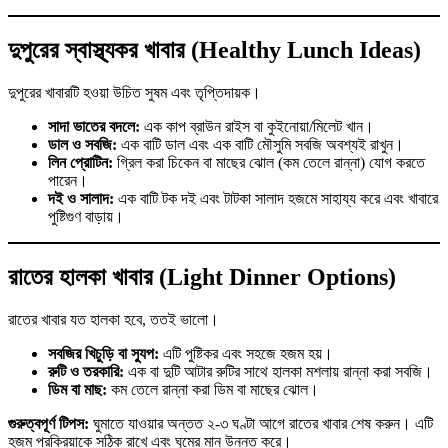
দুপুরের স্বাস্থ্যকর খাবার (Healthy Lunch Ideas)
দুপুরের খাবারটি হওয়া উচিত সুষম এবং তৃপ্তিদায়ক।
সাদা ভাতের বদলে:
এক কাপ ব্রাউন রাইস বা কুইনোয়া/মিলেট খান।
ডাল ও সবজি:
এক বাটি ডাল এবং এক বাটি মৌসুমি সবজি অবশ্যই রাখুন।
লিন প্রোটিন:
গ্রিল করা চিকেন বা মাছের ঝোল (কম তেলে রান্না) যোগ করতে
পারেন।
দই ও সালাদ:
এক বাটি টক দই এবং টাটকা সালাদ হজমে সাহায্য করে এবং খাবারে
পুষ্টিগুণ বাড়ায়।
রাতের হালকা খাবার (Light Dinner Options)
রাতের খাবার যত হালকা হবে, ততই ভালো।
সবজির খিচুড়ি বা স্যুপ:
এটি পুষ্টিকর এবং সহজে হজম হয়।
রুটি ও তরকারি:
এক বা দুটি আটার রুটির সাথে হালকা মশলায় রান্না করা সবজি।
ডিম বা মাছ:
কম তেলে রান্না করা ডিম বা মাছের ঝোল।
গুরুত্বপূর্ণ টিপস:
ঘুমাতে যাওয়ার অন্তত ২-৩ ঘণ্টা আগে রাতের খাবার শেষ করুন। এটি
হজম প্রক্রিয়াকে সঠিক রাখে এবং ঘুমের মান উন্নত করে।