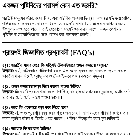
একজন পুষ্টিবিদের পরামর্শ কেন এত জরুরি?
প্রতিটি মানুষের শরীর, বয়স, লিঙ্গ, এবং শারীরিক অবস্থা ভিন্ন। আপনার যদি ডায়াবেটিস,
থাইরয়েড বা অন্য কোনো রোগ থাকে, তবে একটি সাধারণ ডায়েট প্ল্যান আপনার জন্য
উপযুক্ত নাও হতে পারে। তাই যেকোনো ডায়েট শুরু করার আগে একজন পেশাদার
পুষ্টিবিদ বা ডায়েটিশিয়ানের সঙ্গে পরামর্শ করা অত্যন্ত জরুরি।
প্রায়শই জিজ্ঞাসিত প্রশ্নাবলী (FAQ’s)
Q1: ভারতীয় খাবার খেয়ে কি সত্যিই টেকসইভাবে ওজন কমানো সম্ভব?
উত্তর:
হ্যাঁ, সঠিকভাবে পরিকল্পনা করলে এবং অস্বাস্থ্যকর অভ্যাসগুলো ত্যাগ করলে
ভারতীয় খাবার দিয়েই স্বাস্থ্যকর ও টেকসইভাবে ওজন কমানো সম্ভব।
Q2: ওজন কমানোর জন্য দিনে কয়বার খাওয়া উচিত?
উত্তর:
দিনে ৩টি প্রধান খাবারের পাশাপাশি ২ বার হালকা স্বাস্থ্যকর স্ন্যাকস, অর্থাৎ মোট
৪-৫ বার ছোট ছোট অংশে খাওয়া ভালো।
Q3: ভাত কি একেবারে বন্ধ করে দিতে হবে?
উত্তর:
না, ভাত পুরোপুরি বন্ধ করার প্রয়োজন নেই। সাদা ভাতের পরিমাণ কমিয়ে তার
বদলে ব্রাউন রাইস বা মিলেট খেতে পারেন। পরিমাণ নিয়ন্ত্রণই হলো মূল চাবিকাঠি।
Q4: ডায়েটে কি দই রাখা উচিত?
উত্তর:
হ্যাঁ, অবশ্যই। টক দই প্রোবায়োটিকের একটি চমৎকার উৎস, যা হজমে সাহায্য