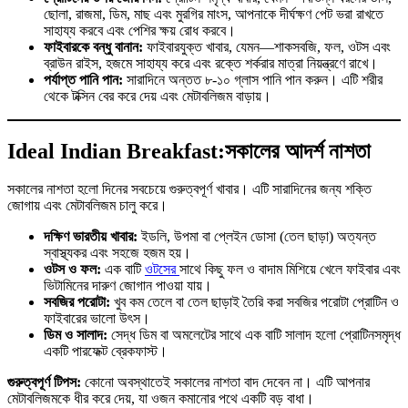
ছোলা, রাজমা, ডিম, মাছ এবং মুরগির মাংস, আপনাকে দীর্ঘক্ষণ পেট ভরা রাখতে
সাহায্য করবে এবং পেশির ক্ষয় রোধ করবে।
ফাইবারকে বন্ধু বানান:
ফাইবারযুক্ত খাবার, যেমন—শাকসবজি, ফল, ওটস এবং
ব্রাউন রাইস, হজমে সাহায্য করে এবং রক্তে শর্করার মাত্রা নিয়ন্ত্রণে রাখে।
পর্যাপ্ত পানি পান:
সারাদিনে অন্তত ৮-১০ গ্লাস পানি পান করুন। এটি শরীর
থেকে টক্সিন বের করে দেয় এবং মেটাবলিজম বাড়ায়।
Ideal Indian Breakfast
:
সকালের আদর্শ নাশতা
সকালের নাশতা হলো দিনের সবচেয়ে গুরুত্বপূর্ণ খাবার। এটি সারাদিনের জন্য শক্তি
জোগায় এবং মেটাবলিজম চালু করে।
দক্ষিণ ভারতীয় খাবার:
ইডলি, উপমা বা প্লেইন ডোসা (তেল ছাড়া) অত্যন্ত
স্বাস্থ্যকর এবং সহজে হজম হয়।
ওটস ও ফল:
এক বাটি
ওটসের
সাথে কিছু ফল ও বাদাম মিশিয়ে খেলে ফাইবার এবং
ভিটামিনের দারুণ জোগান পাওয়া যায়।
সবজির পরোটা:
খুব কম তেলে বা তেল ছাড়াই তৈরি করা সবজির পরোটা প্রোটিন ও
ফাইবারের ভালো উৎস।
ডিম ও সালাদ:
সেদ্ধ ডিম বা অমলেটের সাথে এক বাটি সালাদ হলো প্রোটিনসমৃদ্ধ
একটি পারফেক্ট ব্রেকফাস্ট।
গুরুত্বপূর্ণ টিপস:
কোনো অবস্থাতেই সকালের নাশতা বাদ দেবেন না। এটি আপনার
মেটাবলিজমকে ধীর করে দেয়, যা ওজন কমানোর পথে একটি বড় বাধা।