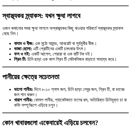
স্বাস্থ্যকর স্ন্যাকস: যখন ক্ষুধা লাগবে
ওজন কমানোর সময় ক্ষুধা লাগলে অস্বাস্থ্যকর কিছু খাওয়ার পরিবর্তে স্বাস্থ্যকর স্ন্যাকস
বেছে নিন।
বাদাম ও বীজ:
এক মুঠো আমন্ড, আখরোট বা সূর্যমুখীর বীজ।
ভাজা ছোলা:
এটি প্রোটিনের একটি চমৎকার উৎস।
ফল ও দই:
একটি আপেল, পেয়ারা বা এক বাটি টক দই।
গ্রিন টি:
চিনি ছাড়া এক কাপ গ্রিন টি মেটাবলিজম বাড়াতে সাহায্য করে।
পানীয়ের ক্ষেত্রে সচেতনতা
ভালো পানীয়:
দিনে ৮-১০ গ্লাস জল, চিনি ছাড়া লেবুর জল, গ্রিন টি, বা ডাবের
জল পান করুন।
খারাপ পানীয়:
কোমল পানীয়, প্যাকেটজাত ফলের রস, অতিরিক্ত চিনিযুক্ত চা বা
কফি সম্পূর্ণরূপে এড়িয়ে চলুন।
কোন খাবারগুলো একেবারেই এড়িয়ে চলবেন?