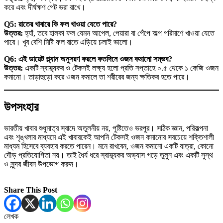
করে এবং দীর্ঘক্ষণ পেট ভরা রাখে।
Q5: রাতের খাবারে কি ফল খাওয়া যেতে পারে?
উত্তর:
হ্যাঁ, তবে হালকা ফল যেমন আপেল, পেয়ারা বা পেঁপে অল্প পরিমাণে খাওয়া যেতে
পারে। খুব বেশি মিষ্টি ফল রাতে এড়িয়ে চলাই ভালো।
Q6: এই ডায়েট প্ল্যান অনুসরণ করলে কতদিনে ওজন কমানো সম্ভব?
উত্তর:
একটি স্বাস্থ্যকর ও টেকসই লক্ষ্য হলো প্রতি সপ্তাহে ০.৫ থেকে ১ কেজি ওজন
কমানো। তাড়াহুড়ো করে ওজন কমালে তা শরীরের জন্য ক্ষতিকর হতে পারে।
উপসংহার
ভারতীয় খাবার শুধুমাত্র স্বাদে অতুলনীয় নয়, পুষ্টিতেও ভরপুর। সঠিক জ্ঞান, পরিকল্পনা
এবং শৃঙ্খলার মাধ্যমে এই খাবারকেই আপনি টেকসই ওজন কমানোর সবচেয়ে শক্তিশালী
মাধ্যম হিসেবে ব্যবহার করতে পারেন। মনে রাখবেন, ওজন কমানো একটি যাত্রা, কোনো
দৌড় প্রতিযোগিতা নয়। তাই ধৈর্য ধরে স্বাস্থ্যকর অভ্যাস গড়ে তুলুন এবং একটি সুস্থ
ও সুন্দর জীবন উপভোগ করুন।
Share This Post
লেখক