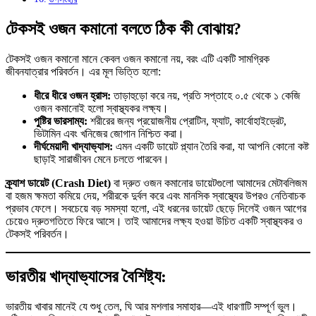
টেকসই ওজন কমানো বলতে ঠিক কী বোঝায়?
টেকসই ওজন কমানো মানে কেবল ওজন কমানো নয়, বরং এটি একটি সামগ্রিক
জীবনযাত্রার পরিবর্তন। এর মূল ভিত্তি হলো:
ধীরে ধীরে ওজন হ্রাস:
তাড়াহুড়ো করে নয়, প্রতি সপ্তাহে ০.৫ থেকে ১ কেজি
ওজন কমানোই হলো স্বাস্থ্যকর লক্ষ্য।
পুষ্টির ভারসাম্য:
শরীরের জন্য প্রয়োজনীয় প্রোটিন, ফ্যাট, কার্বোহাইড্রেট,
ভিটামিন এবং খনিজের জোগান নিশ্চিত করা।
দীর্ঘমেয়াদী খাদ্যাভ্যাস:
এমন একটি ডায়েট প্ল্যান তৈরি করা, যা আপনি কোনো কষ্ট
ছাড়াই সারাজীবন মেনে চলতে পারবেন।
ক্র্যাশ ডায়েট (Crash Diet)
বা দ্রুত ওজন কমানোর ডায়েটগুলো আমাদের মেটাবলিজম
বা হজম ক্ষমতা কমিয়ে দেয়, শরীরকে দুর্বল করে এবং মানসিক স্বাস্থ্যের উপরও নেতিবাচক
প্রভাব ফেলে। সবচেয়ে বড় সমস্যা হলো, এই ধরনের ডায়েট ছেড়ে দিলেই ওজন আগের
চেয়েও দ্রুতগতিতে ফিরে আসে। তাই আমাদের লক্ষ্য হওয়া উচিত একটি স্বাস্থ্যকর ও
টেকসই পরিবর্তন।
ভারতীয় খাদ্যাভ্যাসের বৈশিষ্ট্য:
ভারতীয় খাবার মানেই যে শুধু তেল, ঘি আর মশলার সমাহার—এই ধারণাটি সম্পূর্ণ ভুল।