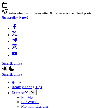
এড়িয়ে
-
লেখায়
যান
Subscribe to our newsletter & never miss our best posts.
Subscribe Now!
https://www.facebook.com/
https://twitter.com/
https://t.me/
https://www.instagram.com/
https://youtube.com/
SmartDuniya
Be
Smart
SmartDuniya
&
Be
Happy
Home
Smart
Life
Healthy Eating Tips
&
with
Happy
Exercise
health
Life
For Men
&
with
For Women
fitness
health
Morning Exercise
tips.