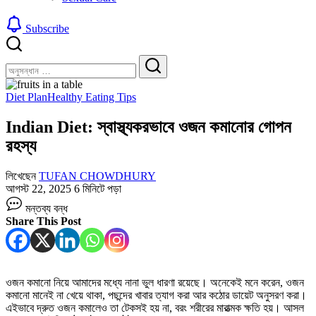
Subscribe
বন্ধ
খুঁজুন
করুন
খুঁজুন
Diet Plan
Healthy Eating Tips
Indian Diet: স্বাস্থ্যকরভাবে ওজন কমানোর গোপন
রহস্য
লিখেছেন
TUFAN CHOWDHURY
আগস্ট 22, 2025
6 মিনিটে পড়া
Indian
মন্তব্য বন্ধ
Diet:
Share This Post
স্বাস্থ্যকরভাবে
ওজন
কমানোর
গোপন
রহস্য
ওজন কমানো নিয়ে আমাদের মধ্যে নানা ভুল ধারণা রয়েছে। অনেকেই মনে করেন, ওজন
তে
কমানো মানেই না খেয়ে থাকা, পছন্দের খাবার ত্যাগ করা আর কঠোর ডায়েট অনুসরণ করা।
এইভাবে দ্রুত ওজন কমালেও তা টেকসই হয় না, বরং শরীরের মারাত্মক ক্ষতি হয়। আসল