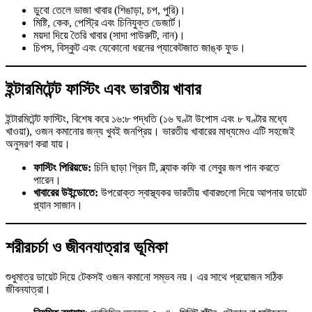
ডুবো তেলে ভাজা খাবার (শিঙাড়া, চপ, পুরি)।
মিষ্টি, কেক, পেস্ট্রি এবং চিনিযুক্ত ডেজার্ট।
ময়দা দিয়ে তৈরি খাবার (সাদা পাউরুটি, নান)।
চিপস, বিস্কুট এবং যেকোনো ধরনের প্যাকেটজাত জাঙ্ক ফুড।
ইন্টারমিটেন্ট ফাস্টিং এবং ভারতীয় খাবার
ইন্টারমিটেন্ট ফাস্টিং, বিশেষ করে ১৬:৮ পদ্ধতি (১৬ ঘণ্টা উপোস এবং ৮ ঘণ্টার মধ্যে
খাওয়া), ওজন কমানোর জন্য খুবই জনপ্রিয়। ভারতীয় খাবারের মাধ্যমেও এটি সহজেই
অনুসরণ করা যায়।
ফাস্টিং পিরিয়ডে:
চিনি ছাড়া গ্রিন টি, ব্ল্যাক কফি বা লেবুর জল পান করতে
পারেন।
খাবারের উইন্ডোতে:
উপরোক্ত স্বাস্থ্যকর ভারতীয় খাবারগুলো দিয়ে আপনার ডায়েট
প্ল্যান সাজান।
শরীরচর্চা ও জীবনযাত্রার ভূমিকা
শুধুমাত্র ডায়েট দিয়ে টেকসই ওজন কমানো সম্ভব নয়। এর সাথে প্রয়োজন সঠিক
জীবনযাত্রা।