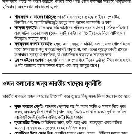
সঠিকভাবে পরিকল্পনা করলে ভারতীয় খাবারই হতে পারে ওজন কমানোর সবচেয়ে শক্তিশালী
হাতিয়ার। এর প্রধান কারণগুলো হলো:
শাকসবজি ও ডালের বৈচিত্র্য:
ভারতীয় রান্নাঘরে রয়েছে ফাইবার, প্রোটিন,
ভিটামিন এবং অ্যান্টিঅক্সিডেন্টে ভরপুর নানা ধরনের শাকসবজি ও ডাল।
শস্যের ব্যবহার:
ভাত এবং রুটি আমাদের শক্তির প্রধান উৎস। সঠিক পরিমাণে
এবং সঠিক ধরনের শস্য (যেমন ব্রাউন রাইস বা মিলেট) বেছে নিলে এটি ওজন
নিয়ন্ত্রণে সাহায্য করে।
স্বাস্থ্যকর মশলার ব্যবহার:
হলুদ, আদা, রসুন, দারুচিনি, এলাচ, এবং গোলমরিচের
মতো মশলাগুলো শুধু খাবারের স্বাদই বাড়ায় না, বরং এদের প্রত্যেকেরই রয়েছে
অসাধারণ স্বাস্থ্য উপকারিতা, যা মেটাবলিজম বাড়াতেও সাহায্য করে।
দুধ ও দইয়ের ভূমিকা:
ক্যালসিয়াম এবং প্রোবায়োটিকের দুর্দান্ত উৎস হওয়ায় দুধ
ও দই আমাদের হজম ক্ষমতা বাড়ায় এবং হাড় মজবুত রাখে।
ওজন কমানোর জন্য ভারতীয় খাদ্যের মূলনীতি
ভারতীয় খাবারকে ওজন কমানোর উপযোগী করে তুলতে কিছু সহজ নিয়ম মেনে চলতে হবে:
সুষম খাবারের প্লেট:
আপনার প্লেটের অর্ধেক অংশ সবজি ও সালাদ দিয়ে পূরণ
করুন, এক-চতুর্থাংশ প্রোটিন (ডাল, মাছ, ডিম) এবং বাকি এক-চতুর্থাংশ জটিল
কার্বোহাইড্রেট (ব্রাউন রাইস, রুটি) দিয়ে সাজান।
ক্যালোরির হিসাব:
অতিরিক্ত ভাত, রুটি, আলু এবং তেলযুক্ত খাবার কমিয়ে
আনুন। রান্নার সময় তেলের ব্যবহার সীমিত করুন।
প্রোটিনের উপর জোর দিন:
প্রোটিন সমৃদ্ধ খাবার, যেমন—বিভিন্ন ধরনের ডাল,