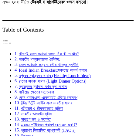
লক্ষ্য হওয়া উচিত
টেকসই বা সাস্টেইনেবল ওজন কমানো
।
Table of Contents
টেকসই ওজন কমানো বলতে ঠিক কী বোঝায়?
ভারতীয় খাদ্যাভ্যাসের বৈশিষ্ট্য:
ওজন কমানোর জন্য ভারতীয় খাদ্যের মূলনীতি
Ideal Indian Breakfast:সকালের আদর্শ নাশতা
দুপুরের স্বাস্থ্যকর খাবার (Healthy Lunch Ideas)
রাতের হালকা খাবার (Light Dinner Options)
স্বাস্থ্যকর স্ন্যাকস: যখন ক্ষুধা লাগবে
পানীয়ের ক্ষেত্রে সচেতনতা
কোন খাবারগুলো একেবারেই এড়িয়ে চলবেন?
ইন্টারমিটেন্ট ফাস্টিং এবং ভারতীয় খাবার
শরীরচর্চা ও জীবনযাত্রার ভূমিকা
ভারতীয় ডায়েটের সুবিধা
সাধারণ ভুল ও সতর্কতা
একজন পুষ্টিবিদের পরামর্শ কেন এত জরুরি?
প্রায়শই জিজ্ঞাসিত প্রশ্নাবলী (FAQ’s)
উপসংহার