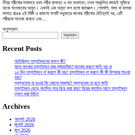
তীব্র গ্রীষ্মের দাবদাহে যখন শরীর ক্লান্ত ও মন অবসন্ন, তখন প্রকৃতির কাছেই লুকিয়ে
সহজ
থাকে সতেজতার অমৃত। এমনই এক অমৃত ফল হলো জামরুল। গোলাপি, সাদা বা হালকা
রেসিপি
লালচে রঙের এই মিষ্টি ও রসালো ফলটি শুধুমাত্র বাংলার গ্রীষ্মের ঐতিহ্যই নয়, এটি
তে
শরীরকে সতেজ রাখতে এবং…
অনুসন্ধান
অনুসন্ধান
Recent Posts
অতিরিক্ত হস্তমৈথুনের কুফল কী?
মাসে কতবার হস্তমৈথুন করা স্বাভাবিক? কতবার করলে ক্ষতি হয় না
১৫ দিন হস্তমৈথুন না করলে কী হয়? হস্তমৈথুন না করলে কী কী উপকার পাওয়া
যায়?
স্বপ্নদোষ না হওয়া কি কোনো সমস্যা? স্বপ্নদোষ না হলে ক্ষতি
হস্তমৈথুন ছেড়ে কতদিন পরে বিয়ে করা যায়? বিয়ের কতদিন আগে হস্তমৈথুন
ত্যাগ করা উচিত
Archives
আগস্ট 2026
জুলাই 2026
জুন 2026