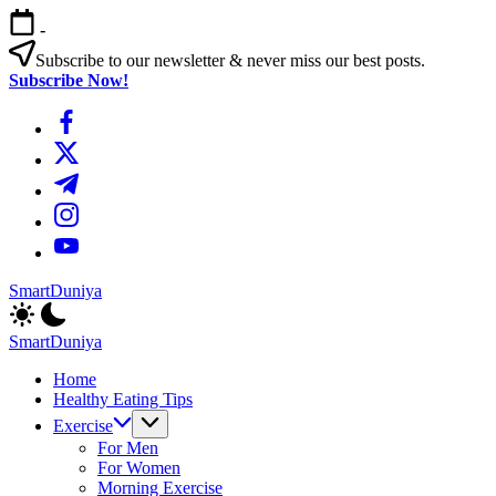
এড়িয়ে
-
লেখায়
যান
Subscribe to our newsletter & never miss our best posts.
Subscribe Now!
https://www.facebook.com/
https://twitter.com/
https://t.me/
https://www.instagram.com/
https://youtube.com/
SmartDuniya
Be
Smart
SmartDuniya
&
Be
Happy
Home
Smart
Life
Healthy Eating Tips
&
with
Happy
Exercise
health
Life
For Men
&
with
For Women
fitness
health
Morning Exercise
tips.