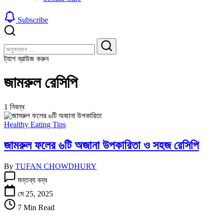
Subscribe
বন্ধ
খুঁজুন
করুন
খুঁজুন
ট্যাগ ব্রাউজ করুন
জামরুল রেসিপি
1 নিবন্ধ
Healthy Eating Tips
জামরুল ফলের ৬টি অজানা উপকারিতা ও সহজ রেসিপি
By
TUFAN CHOWDHURY
জামরুল
মন্তব্য বন্ধ
ফলের
৬টি
মে 25, 2025
অজানা
7 Min Read
উপকারিতা
ও