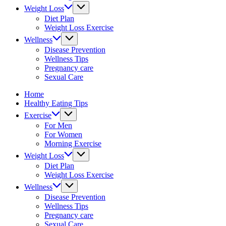
&
Weight Loss
fitness
Diet Plan
tips.
Weight Loss Exercise
Wellness
Disease Prevention
Wellness Tips
Pregnancy care
Sexual Care
Home
Healthy Eating Tips
Exercise
For Men
For Women
Morning Exercise
Weight Loss
Diet Plan
Weight Loss Exercise
Wellness
Disease Prevention
Wellness Tips
Pregnancy care
Sexual Care