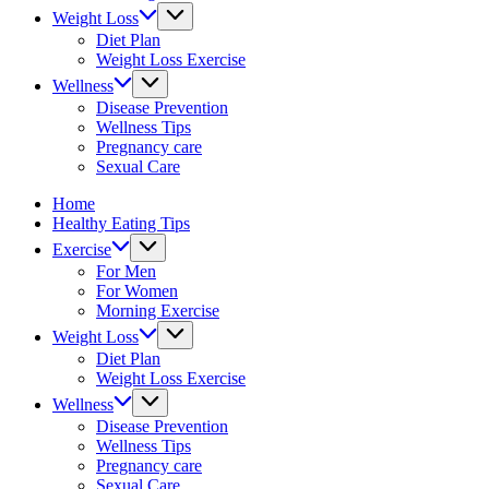
&
Weight Loss
fitness
Diet Plan
tips.
Weight Loss Exercise
Wellness
Disease Prevention
Wellness Tips
Pregnancy care
Sexual Care
Home
Healthy Eating Tips
Exercise
For Men
For Women
Morning Exercise
Weight Loss
Diet Plan
Weight Loss Exercise
Wellness
Disease Prevention
Wellness Tips
Pregnancy care
Sexual Care