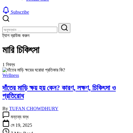
Subscribe
বন্ধ
খুঁজুন
করুন
খুঁজুন
ট্যাগ ব্রাউজ করুন
মারি চিকিৎসা
1 নিবন্ধ
Wellness
দাঁতের মাড়ি ক্ষয় হয় কেন? কারণ, লক্ষণ, চিকিৎসা ও
প্রতিরোধ
By
TUFAN CHOWDHURY
দাঁতের
মন্তব্য বন্ধ
মাড়ি
ক্ষয়
মে 19, 2025
হয়