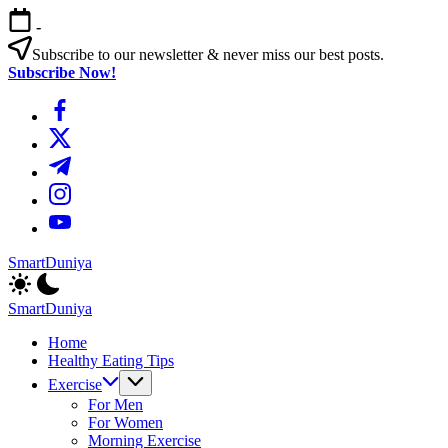
এড়িয়ে
-
লেখায়
যান
Subscribe to our newsletter & never miss our best posts.
Subscribe Now!
https://www.facebook.com/
https://twitter.com/
https://t.me/
https://www.instagram.com/
https://youtube.com/
SmartDuniya
Be
Smart
SmartDuniya
&
Be
Happy
Home
Smart
Life
Healthy Eating Tips
&
with
Happy
Exercise
health
Life
For Men
&
with
For Women
fitness
health
Morning Exercise
tips.