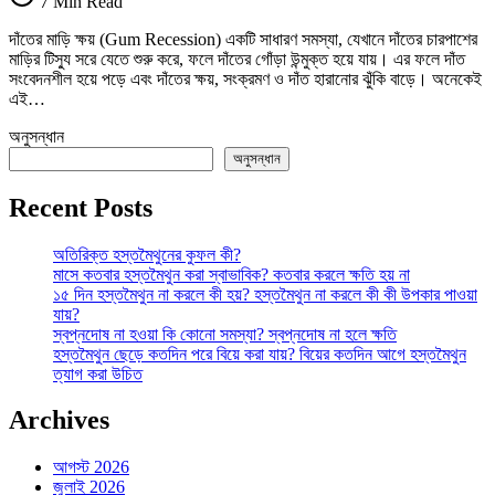
7 Min Read
কেন?
কারণ,
দাঁতের মাড়ি ক্ষয় (Gum Recession) একটি সাধারণ সমস্যা, যেখানে দাঁতের চারপাশের
লক্ষণ,
মাড়ির টিস্যু সরে যেতে শুরু করে, ফলে দাঁতের গোঁড়া উন্মুক্ত হয়ে যায়। এর ফলে দাঁত
চিকিৎসা
সংবেদনশীল হয়ে পড়ে এবং দাঁতের ক্ষয়, সংক্রমণ ও দাঁত হারানোর ঝুঁকি বাড়ে। অনেকেই
ও
এই…
প্রতিরোধ
তে
অনুসন্ধান
অনুসন্ধান
Recent Posts
অতিরিক্ত হস্তমৈথুনের কুফল কী?
মাসে কতবার হস্তমৈথুন করা স্বাভাবিক? কতবার করলে ক্ষতি হয় না
১৫ দিন হস্তমৈথুন না করলে কী হয়? হস্তমৈথুন না করলে কী কী উপকার পাওয়া
যায়?
স্বপ্নদোষ না হওয়া কি কোনো সমস্যা? স্বপ্নদোষ না হলে ক্ষতি
হস্তমৈথুন ছেড়ে কতদিন পরে বিয়ে করা যায়? বিয়ের কতদিন আগে হস্তমৈথুন
ত্যাগ করা উচিত
Archives
আগস্ট 2026
জুলাই 2026