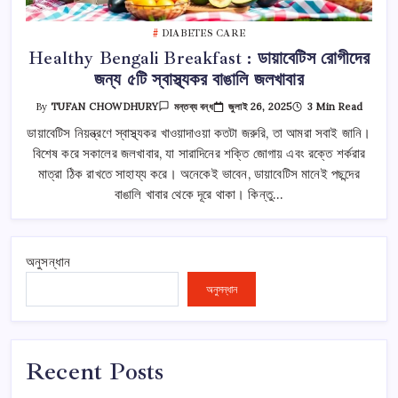
DIABETES CARE
Healthy Bengali Breakfast : ডায়াবেটিস রোগীদের
জন্য ৫টি স্বাস্থ্যকর বাঙালি জলখাবার
Healthy
জুলাই 26, 2025
3 Min Read
By
TUFAN CHOWDHURY
মন্তব্য বন্ধ
Bengali
Breakfast
ডায়াবেটিস নিয়ন্ত্রণে স্বাস্থ্যকর খাওয়াদাওয়া কতটা জরুরি, তা আমরা সবাই জানি।
:
বিশেষ করে সকালের জলখাবার, যা সারাদিনের শক্তি জোগায় এবং রক্তে শর্করার
ডায়াবেটিস
রোগীদের
মাত্রা ঠিক রাখতে সাহায্য করে। অনেকেই ভাবেন, ডায়াবেটিস মানেই পছন্দের
জন্য
৫টি
বাঙালি খাবার থেকে দূরে থাকা। কিন্তু…
স্বাস্থ্যকর
বাঙালি
জলখাবার
তে
অনুসন্ধান
অনুসন্ধান
Recent Posts