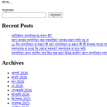
মানের…
ও
পুষ্টি
অনুসন্ধান
তে
অনুসন্ধান
Recent Posts
অতিরিক্ত হস্তমৈথুনের কুফল কী?
মাসে কতবার হস্তমৈথুন করা স্বাভাবিক? কতবার করলে ক্ষতি হয় না
১৫ দিন হস্তমৈথুন না করলে কী হয়? হস্তমৈথুন না করলে কী কী উপকার পাওয়া যা
স্বপ্নদোষ না হওয়া কি কোনো সমস্যা? স্বপ্নদোষ না হলে ক্ষতি
হস্তমৈথুন ছেড়ে কতদিন পরে বিয়ে করা যায়? বিয়ের কতদিন আগে হস্তমৈথুন ত্য
Archives
আগস্ট 2026
জুলাই 2026
জুন 2026
মে 2026
ফেব্রুয়ারি 2026
জানুয়ারি 2026
ডিসেম্বর 2025
নভেম্বর 2025