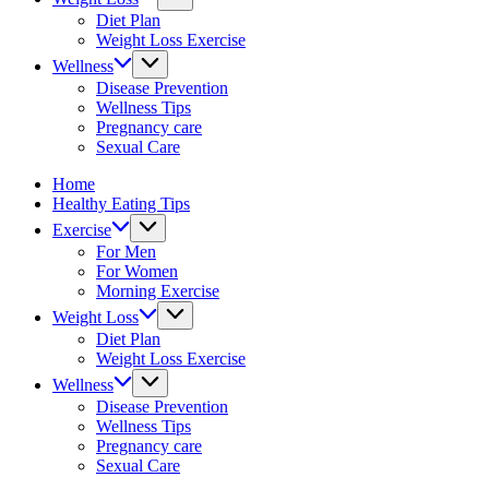
fitness
Diet Plan
tips.
Weight Loss Exercise
Wellness
Disease Prevention
Wellness Tips
Pregnancy care
Sexual Care
Home
Healthy Eating Tips
Exercise
For Men
For Women
Morning Exercise
Weight Loss
Diet Plan
Weight Loss Exercise
Wellness
Disease Prevention
Wellness Tips
Pregnancy care
Sexual Care