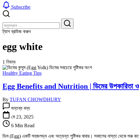
Subscribe
বন্ধ
খুঁজুন
করুন
খুঁজুন
ট্যাগ ব্রাউজ করুন
egg white
1 নিবন্ধ
Healthy Eating Tips
Egg Benefits and Nutrition | ডিমের উপকারিতা ও পু
By
TUFAN CHOWDHURY
Egg
মন্তব্য বন্ধ
Benefits
and
মে 23, 2025
Nutrition
6 Min Read
|
ডিমের
ডিম (Egg) একটি সহজলভ্য এবং অত্যন্ত পুষ্টিকর খাবার। সকালের নাস্তা থেকে শুরু করে ব
উপকারিতা