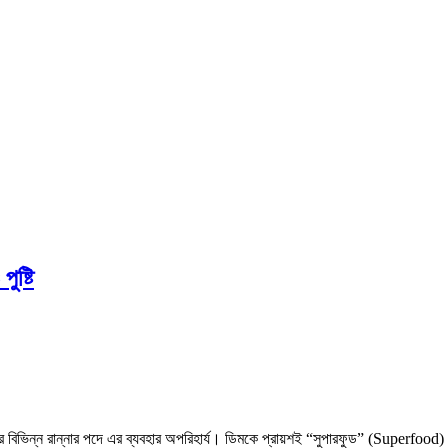
ষ্টি
িভিন্ন রান্নার পদে এর ব্যবহার অপরিহার্য। ডিমকে প্রায়শই “সুপারফুড” (Superfood) বল