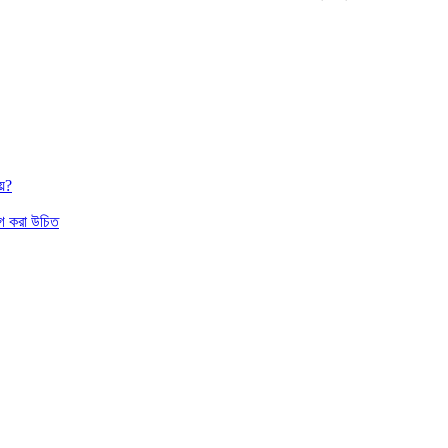
য়?
াগ করা উচিত