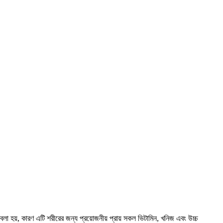
া হয়, কারণ এটি শরীরের জন্য প্রয়োজনীয় প্রায় সকল ভিটামিন, খনিজ এবং উচ্চ