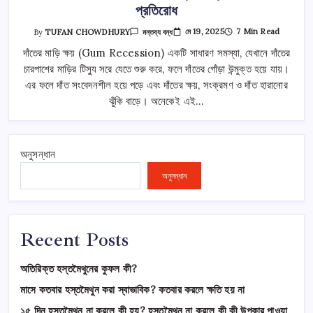
প্রতিরোধ
দাঁতের
মে 19, 2025
7 Min Read
By
TUFAN CHOWDHURY
মন্তব্য বন্ধ
মাড়ি
ক্ষয়
দাঁতের মাড়ি ক্ষয় (Gum Recession) একটি সাধারণ সমস্যা, যেখানে দাঁতের
হয়
চারপাশের মাড়ির টিস্যু সরে যেতে শুরু করে, ফলে দাঁতের গোঁড়া উন্মুক্ত হয়ে যায়।
কেন?
কারণ,
এর ফলে দাঁত সংবেদনশীল হয়ে পড়ে এবং দাঁতের ক্ষয়, সংক্রমণ ও দাঁত হারানোর
লক্ষণ,
চিকিৎসা
ঝুঁকি বাড়ে। অনেকেই এই…
ও
প্রতিরোধ
তে
অনুসন্ধান
অনুসন্ধান
Recent Posts
অতিরিক্ত হস্তমৈথুনের কুফল কী?
মাসে কতবার হস্তমৈথুন করা স্বাভাবিক? কতবার করলে ক্ষতি হয় না
১৫ দিন হস্তমৈথুন না করলে কী হয়? হস্তমৈথুন না করলে কী কী উপকার পাওয়া