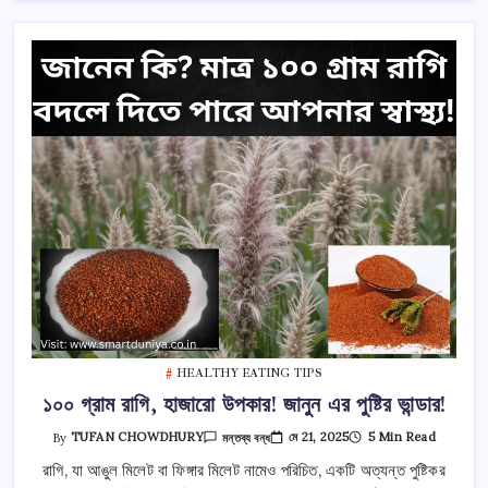
পাতে
রাখুন!
তে
HEALTHY EATING TIPS
১০০ গ্রাম রাগি, হাজারো উপকার! জানুন এর পুষ্টির ভান্ডার!
১০০
মে 21, 2025
5 Min Read
By
TUFAN CHOWDHURY
মন্তব্য বন্ধ
গ্রাম
রাগি,
রাগি, যা আঙুল মিলেট বা ফিঙ্গার মিলেট নামেও পরিচিত, একটি অত্যন্ত পুষ্টিকর
হাজারো