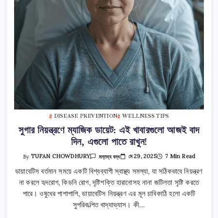
DISEASE PREVENTION
WELLNESS TIPS
সুগার নিয়ন্ত্রণে ম্যাজিক ডায়েট: এই খাবারগুলো আজই বাদ
দিন, এগুলো পাতে রাখুন!
সুগার
মে 29, 2025
7 Min Read
By
TUFAN CHOWDHURY
মন্তব্য বন্ধ
নিয়ন্ত্রণে
ম্যাজিক
ডায়াবেটিস বর্তমান সময়ে একটি বিশ্বব্যাপী স্বাস্থ্য সমস্যা, যা সঠিকভাবে নিয়ন্ত্রণ
ডায়েট:
না করলে হৃদরোগ, কিডনি রোগ, দৃষ্টিশক্তি হারানোসহ নানা জটিলতা সৃষ্টি করতে
এই
খাবারগুলো
পারে। ওষুধের পাশাপাশি, ডায়াবেটিস নিয়ন্ত্রণ এর মূল চাবিকাঠি হলো একটি
আজই
বাদ
সুপরিকল্পিত খাদ্যাভ্যাস। কী…
দিন,
এগুলো