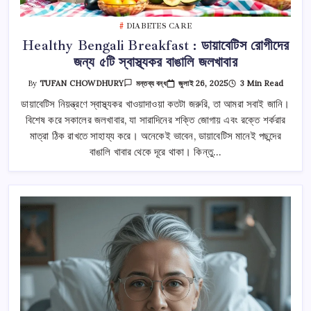
DIABETES CARE
Healthy Bengali Breakfast : ডায়াবেটিস রোগীদের
জন্য ৫টি স্বাস্থ্যকর বাঙালি জলখাবার
Healthy
জুলাই 26, 2025
3 Min Read
By
TUFAN CHOWDHURY
মন্তব্য বন্ধ
Bengali
Breakfast
ডায়াবেটিস নিয়ন্ত্রণে স্বাস্থ্যকর খাওয়াদাওয়া কতটা জরুরি, তা আমরা সবাই জানি।
:
বিশেষ করে সকালের জলখাবার, যা সারাদিনের শক্তি জোগায় এবং রক্তে শর্করার
ডায়াবেটিস
রোগীদের
মাত্রা ঠিক রাখতে সাহায্য করে। অনেকেই ভাবেন, ডায়াবেটিস মানেই পছন্দের
জন্য
৫টি
বাঙালি খাবার থেকে দূরে থাকা। কিন্তু…
স্বাস্থ্যকর
বাঙালি
জলখাবার
তে